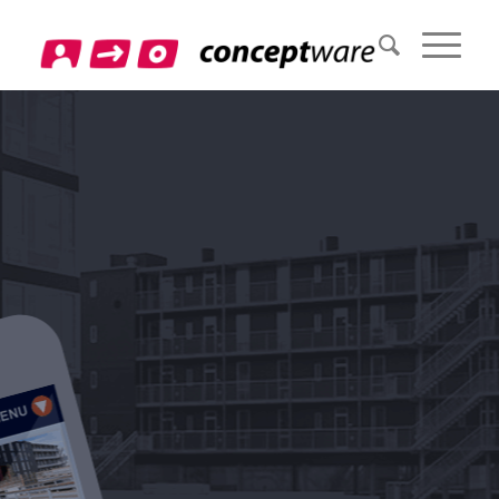
BOLIGSØGNING
PÅ WEB OG
MOBIL
lejdinbolig.nu